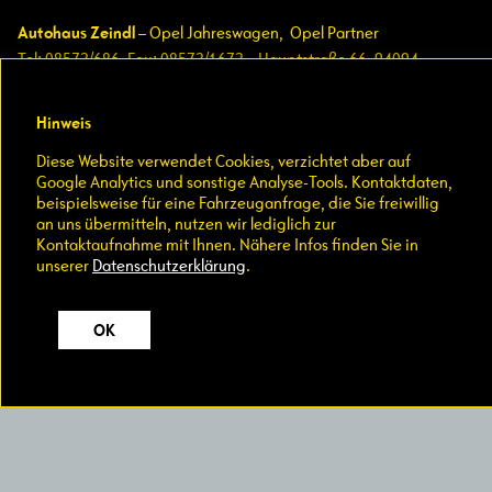
Autohaus Zeindl
– Opel Jahreswagen, Opel Partner
Tel: 08573/686, Fax: 08573/1673 – Hauptstraße 66, 94094
Malching
Rottal / Inntal, nahe Pocking und Simbach am Inn im Landkreis
Hinweis
Passau
Diese Website verwendet Cookies, verzichtet aber auf
E-Mail:
info@auto-zeindl.de
,
www.auto-zeindl.de
Google Analytics und sonstige Analyse-Tools. Kontaktdaten,
beispielsweise für eine Fahrzeuganfrage, die Sie freiwillig
Home
an uns übermitteln, nutzen wir lediglich zur
Kontaktaufnahme mit Ihnen. Nähere Infos finden Sie in
Impressum
unserer
Datenschutzerklärung
.
Datenschutz
OK